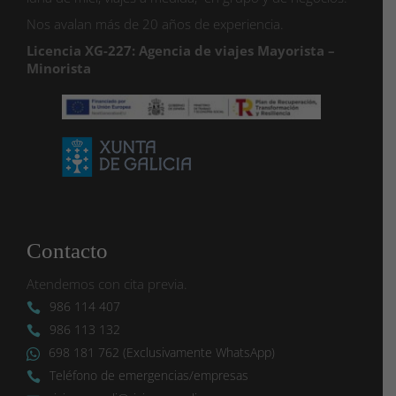
Nos avalan más de 20 años de experiencia.
Licencia XG-227: Agencia de viajes Mayorista –
Minorista
Contacto
Atendemos con cita previa.
986 114 407
986 113 132
698 181 762 (Exclusivamente WhatsApp)
Teléfono de emergencias/empresas