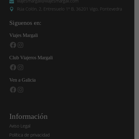
viajesmargali@viajesmargali.com
Rúa Colón, 2, Entresuelo 1º B, 36201 Vigo, Pontevedra
Siguenos en:
Viajes Margali
Facebook
Instagram
Club Viajeros Margali
Facebook
Instagram
Ven a Galicia
Facebook
Instagram
Información
Aviso Legal
Política de privacidad