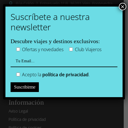
Rúa Colón, 2, Entresuelo 1º B, 36201 Vigo, Pontevedra
×
Suscríbete a nuestra
Siguenos en:
newsletter
Viajes Margali
Facebook
Instagram
Descubre viajes y destinos exclusivos:
Club Viajeros Margali
Ofertas y novedades
Club Viajeros
Facebook
Instagram
Ven a Galicia
Acepto la
política de privacidad
.
Facebook
Instagram
Información
Aviso Legal
Política de privacidad
Política de cookies