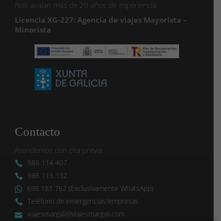
Nos avalan más de 20 años de experiencia.
Licencia XG-227: Agencia de viajes Mayorista –
Minorista
Contacto
Atendemos con cita previa.
986 114 407
986 113 132
698 181 762 (Exclusivamente WhatsApp)
Teléfono de emergencias/empresas
viajesmargali@viajesmargali.com