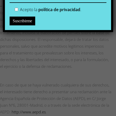
–
Derecho de Oposición: El interesado tendrá derecho a
Acepto la
política de privacidad
.
oponerse en cualquier momento, por motivos relacionados con
su situación particular, a que datos personales que le
conciernan (interés público e interés legítimo) sean objeto de
tratamiento, incluida la elaboración de perfiles sobre la base de
dichas disposiciones. El responsable, dejará de tratar los datos
personales, salvo que acredite motivos legítimos imperiosos
para el tratamiento que prevalezcan sobre los intereses, los
derechos y las libertades del interesado, o para la formulación,
el ejercicio o la defensa de reclamaciones.
En caso de que se haya vulnerado cualquiera de sus derechos,
el interesado tiene derecho a presentar una reclamación ante la
Agencia Española de Protección de Datos (AEPD), en C/ Jorge
Juan Nº6, 28001-Madrid, o a través de la sede electrónica de la
AEPD:
http://www.aepd.es
.