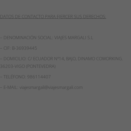
DATOS DE CONTACTO PARA EJERCER SUS DERECHOS:
– DENOMINACIÓN SOCIAL: VIAJES MARGALI S.L
– CIF: B-36939445
– DOMICILIO: C/ ECUADOR Nº14, BAJO, DINAMO COWORKING.
36203-VIGO (PONTEVEDRA)
– TELÉFONO: 986114407
– E-MAIL: viajesmargali@viajesmargali.com