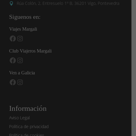
Rúa Colón, 2, Entresuelo 1º B, 36201 Vigo, Pontevedra
Siguenos en:
Viajes Margali
Facebook
Instagram
Club Viajeros Margali
Facebook
Instagram
Ven a Galicia
Facebook
Instagram
Información
Aviso Legal
Política de privacidad
Política de cookies