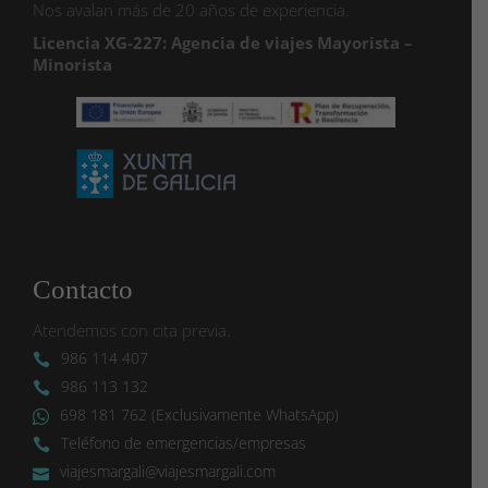
Nos avalan más de 20 años de experiencia.
Licencia XG-227: Agencia de viajes Mayorista –
Minorista
Contacto
Atendemos con cita previa.
986 114 407
986 113 132
698 181 762 (Exclusivamente WhatsApp)
Teléfono de emergencias/empresas
viajesmargali@viajesmargali.com