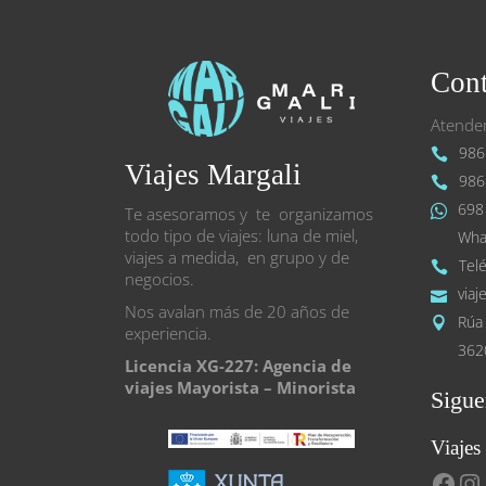
Cont
Atendem
986
Viajes Margali
986
698
Te asesoramos y te organizamos
todo tipo de viajes: luna de miel,
Wha
viajes a medida, en grupo y de
Tel
negocios.
viaj
Nos avalan más de 20 años de
Rúa 
experiencia.
362
Licencia XG-227: Agencia de
viajes Mayorista – Minorista
Sigue
Viajes
Face
In