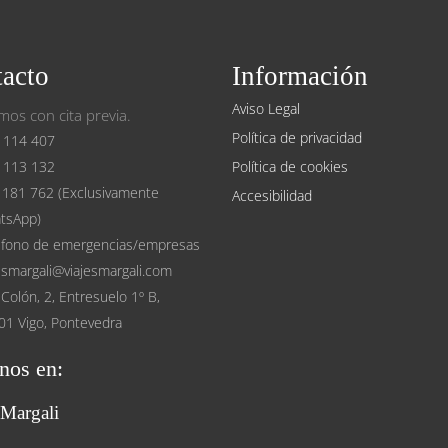
acto
Información
Aviso Legal
os con cita previa.
Política de privacidad
 114 407
 113 132
Política de cookies
 181 762 (Exclusivamente
Accesibilidad
tsApp)
éfono de emergencias/empresas
esmargali@viajesmargali.com
Colón, 2, Entresuelo 1º B,
01 Vigo, Pontevedra
nos en:
 Margali
book
stagram