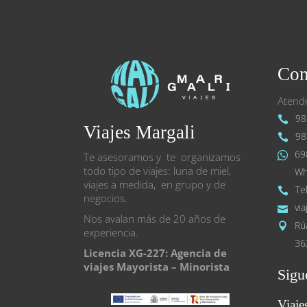
Con
Atende
98
Viajes Margali
98
69
Te asesoramos y te organizamos
todo tipo de viajes: luna de miel,
Wh
viajes a medida, en grupo y de
Te
negocios.
vi
Nos avalan más de 20 años de
Rú
experiencia.
36
Licencia XG-227: Agencia de
viajes Mayorista – Minorista
Sigu
Viaje