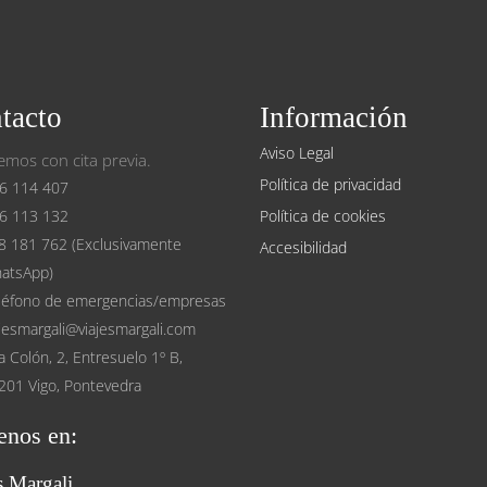
tacto
Información
Aviso Legal
mos con cita previa.
Política de privacidad
6 114 407
6 113 132
Política de cookies
8 181 762 (Exclusivamente
Accesibilidad
atsApp)
léfono de emergencias/empresas
ajesmargali@viajesmargali.com
a Colón, 2, Entresuelo 1º B,
201 Vigo, Pontevedra
enos en:
s Margali