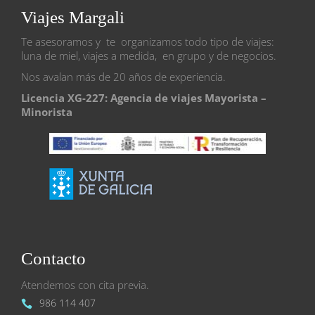
Viajes Margali
Te asesoramos y te organizamos todo tipo de viajes:
luna de miel, viajes a medida, en grupo y de negocios.
Nos avalan más de 20 años de experiencia.
Licencia XG-227: Agencia de viajes Mayorista –
Minorista
Contacto
Atendemos con cita previa.
986 114 407