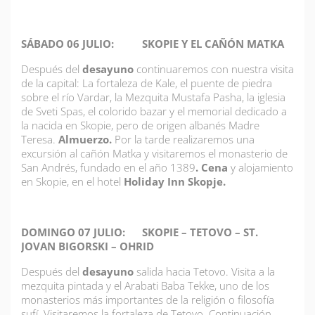
SÁBADO 06 JULIO: SKOPIE Y EL CAÑÓN MATKA
Después del
desayuno
continuaremos con nuestra visita
de la capital: La fortaleza de Kale, el puente de piedra
sobre el río Vardar, la Mezquita Mustafa Pasha, la iglesia
de Sveti Spas, el colorido bazar y el memorial dedicado a
la nacida en Skopie, pero de origen albanés Madre
Teresa.
Almuerzo.
Por la tarde realizaremos una
excursión al cañón Matka y visitaremos el monasterio de
San Andrés, fundado en el año 1389
. Cena
y alojamiento
en Skopie, en el hotel
Holiday Inn Skopje.
DOMINGO 07 JULIO: SKOPIE – TETOVO – ST.
JOVAN BIGORSKI – OHRID
Después del
desayuno
salida hacia Tetovo. Visita a la
mezquita pintada y el Arabati Baba Tekke, uno de los
monasterios más importantes de la religión o filosofía
sufí. Visitaremos la fortaleza de Tetovo. Continuación