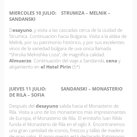
MIERCOLES 10 JULIO: STRUMIZA – MELNIK –
SANDANSKI
D
esayuno
, y visita a las cascadas cerca de la ciudad de
Strumica. Continuación hacia Bulgaria. Visita a la aldea de
Melnik, por su patrimonio histórico, y por sus excelentes
vinos de la variedad búlgara de uva única llamada
“Shiroka Melnishka Loza”, de magnífica calidad.
Almuerzo
. Continuación del viaje a Sandanski,
cena
y
alojamiento en
el Hotel Pirin
(5*)
JUEVES 11 JULIO: SANDANSKI – MONASTERIO
DE RILA – SOFIA
Después del
desayuno
salida hacia el Monasterio de
Rila. Visita a uno de los monasterios más impresionantes
de Europa, el Monasterio de Rila. El ermitaño Ivan Rilski
funda el Monasterio de Rila en el siglo X. Encontraremos
una gran cantidad de iconos, frescos y tallas de madera
de gran valor. El monumento está declarado Patrimonio