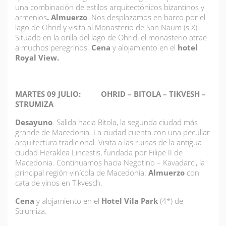
una combinación de estilos arquitectónicos bizantinos y
armenios
. Almuerzo
. Nos desplazamos en barco por el
lago de Ohrid y visita al Monasterio de San Naum (s.X).
Situado en la orilla del lago de Ohrid, el monasterio atrae
a muchos peregrinos.
Cena
y alojamiento en el
hotel
Royal View.
MARTES 09 JULIO: OHRID – BITOLA – TIKVESH –
STRUMIZA
Desayuno
. Salida hacia Bitola, la segunda ciudad más
grande de Macedonia. La ciudad cuenta con una peculiar
arquitectura tradicional. Visita a las ruinas de la antigua
ciudad Heraklea Lincestis, fundada por Filipe II de
Macedonia. Continuamos hacia Negotino – Kavadarci, la
principal región vinícola de Macedonia.
Almuerzo
con
cata de vinos en Tikvesch.
Cena
y alojamiento en el
Hotel Vila Park
(4*) de
Strumiza.