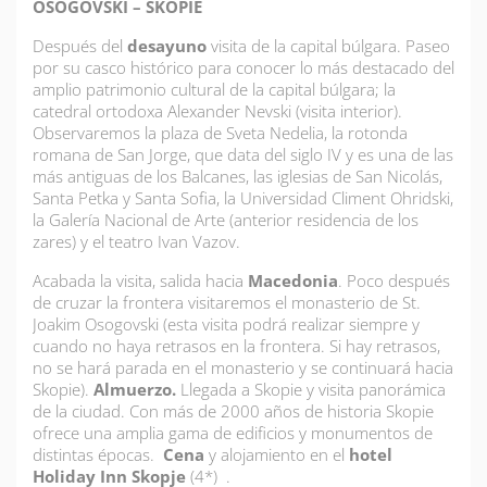
OSOGOVSKI – SKOPIE
Después del
desayuno
visita de la capital búlgara. Paseo
por su casco histórico para conocer lo más destacado del
amplio patrimonio cultural de la capital búlgara; la
catedral ortodoxa Alexander Nevski (visita interior).
Observaremos la plaza de Sveta Nedelia, la rotonda
romana de San Jorge, que data del siglo IV y es una de las
más antiguas de los Balcanes, las iglesias de San Nicolás,
Santa Petka y Santa Sofia, la Universidad Climent Ohridski,
la Galería Nacional de Arte (anterior residencia de los
zares) y el teatro Ivan Vazov.
Acabada la visita, salida hacia
Macedonia
. Poco después
de cruzar la frontera visitaremos el monasterio de St.
Joakim Osogovski (esta visita podrá realizar siempre y
cuando no haya retrasos en la frontera. Si hay retrasos,
no se hará parada en el monasterio y se continuará hacia
Skopie).
Almuerzo.
Llegada a Skopie y visita panorámica
de la ciudad. Con más de 2000 años de historia Skopie
ofrece una amplia gama de edificios y monumentos de
distintas épocas.
Cena
y alojamiento en el
hotel
Holiday Inn Skopje
(4*) .