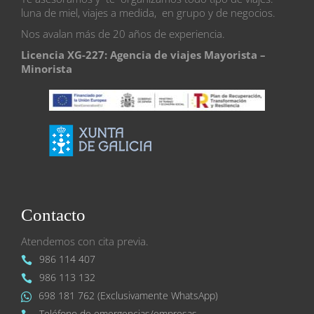
luna de miel, viajes a medida, en grupo y de negocios.
Nos avalan más de 20 años de experiencia.
Licencia XG-227: Agencia de viajes Mayorista –
Minorista
Contacto
Atendemos con cita previa.
986 114 407
986 113 132
698 181 762 (Exclusivamente WhatsApp)
Teléfono de emergencias/empresas