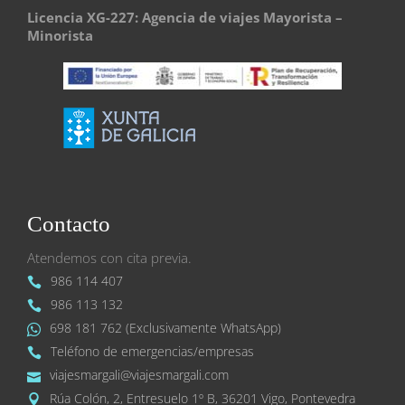
Licencia XG-227: Agencia de viajes Mayorista –
Minorista
Contacto
Atendemos con cita previa.
986 114 407
986 113 132
698 181 762 (Exclusivamente WhatsApp)
Teléfono de emergencias/empresas
viajesmargali@viajesmargali.com
Rúa Colón, 2, Entresuelo 1º B, 36201 Vigo, Pontevedra